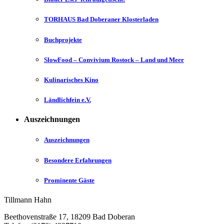
TORHAUS Bad Doberaner Klosterladen
Buchprojekte
SlowFood – Convivium Rostock – Land und Meer
Kulinarisches Kino
Ländlichfein e.V.
Auszeichnungen
Auszeichnungen
Besondere Erfahrungen
Prominente Gäste
Tillmann Hahn
Beethovenstraße 17
,
18209
Bad Doberan