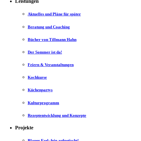
Leistungen
Aktuelles und Pläne für später
Beratung und Coaching
Bücher von Tillmann Hahn
Der Sommer ist da!
Feiern & Veranstaltungen
Kochkurse
Küchenpartys
Kulturprogramm
Rezeptentwicklung und Konzepte
Projekte
Blauer Esel- fein aufgetischt!