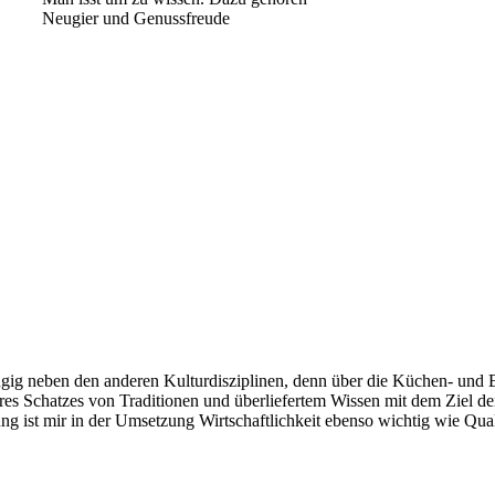
Neugier und Genussfreude
Geheimnisse, die
keine sind.
Ein Potpourri professioneller Rezepte.
Für Liebhaber der einfachen und
regionalen Küche. Nachkochbar, aber
immer mit der besonderen Note.
ig neben den anderen Kulturdisziplinen, denn über die Küchen- und Ess
es Schatzes von Traditionen und überliefertem Wissen mit dem Ziel der 
g ist mir in der Umsetzung Wirtschaftlichkeit ebenso wichtig wie Qual