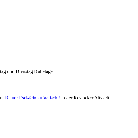
Nachhaltigkeit ist
mir wichtig.
Modernes Kochen mit dem Blick für
Regionalität, Frische und
Wirtschaftlichkeit.
ntag und Dienstag Ruhetage
ant
Blauer Esel-fein aufgetischt!
in der Rostocker Altstadt.
Geheimnisse, die
keine sind.
Ein Potpourri professioneller Rezepte.
Für Liebhaber der einfachen und