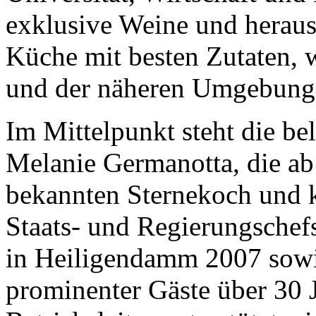
exklusive Weine und herausr
Die Suche nach
Küche mit besten Zutaten, w
dem Neuen.
Austausch führt zur Inspiration. Neues
ist das Ergebnis ständigen Probierens.
und der näheren Umgebung 
Die Liste unserer Rezepte für jede
Gelegenheit und Geschmack ist lang.
Im Mittelpunkt steht die be
Melanie Germanotta, die a
bekannten Sternekoch und k
Staats- und Regierungschef
in Heiligendamm 2007 sowi
Geheimnisse, die
keine sind.
Ein Potpourrie professioneller Rezepte.
prominenter Gäste über 30 J
Für Liebhaber der einfachen und
regionalen Küche. Nachkochbar,
immer mit der besonderen Note.