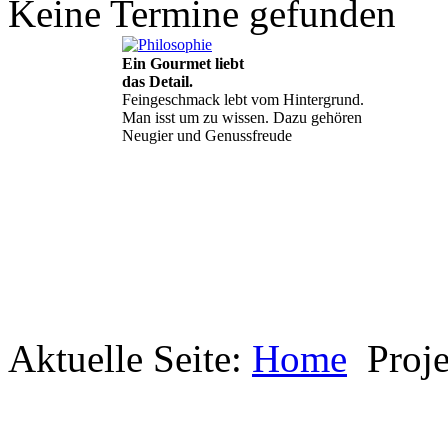
Keine Termine gefunden
Ein Gourmet liebt
das Detail.
Feingeschmack lebt vom Hintergrund.
Man isst um zu wissen. Dazu gehören
Neugier und Genussfreude
Aktuelle Seite:
Geheimnisse, die
Home
Proj
keine sind.
Ein Potpourri professioneller Rezepte.
Für Liebhaber der einfachen und
regionalen Küche. Nachkochbar, aber
immer mit der besonderen Note.