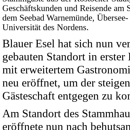
Geschäftskunden und Reisende am St
Geheimnisse, die
dem Seebad Warnemünde, Übersee- un
keine sind.
Ein Potpourri professioneller Rezepte.
Universität des Nordens.
Für Liebhaber der einfachen und
regionalen Küche. Nachkochbar, aber
Blauer Esel hat sich nun ve
immer mit der besonderen Note.
gebauten Standort in erste
mit erweitertem Gastronom
neu eröffnet, um der steige
Gästeschaft entgegen zu k
Gute Küche fällt
auch auf.
Am Standort des Stammhause
Unzählige Interviews,
Veröffentlichungen in Print- und
Internetmedien zeigen das große
eröffnete nun nach behutsa
Interesse an anspruchsvoller Küche.