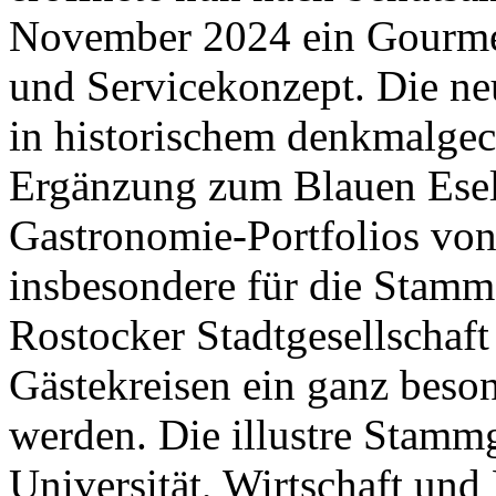
November 2024 ein Gourme
und Servicekonzept. Die ne
in historischem denkmalgec
Ergänzung zum Blauen Esel
Gastronomie-Portfolios von
Geheimnisse, die
keine sind.
Ein Potpourri professioneller Rezepte.
insbesondere für die Stamm
Für Liebhaber der einfachen und
regionalen Küche. Nachkochbar, aber
Rostocker Stadtgesellschaft
immer mit der besonderen Note.
Gästekreisen ein ganz beson
werden. Die illustre Stamm
Universität, Wirtschaft und 