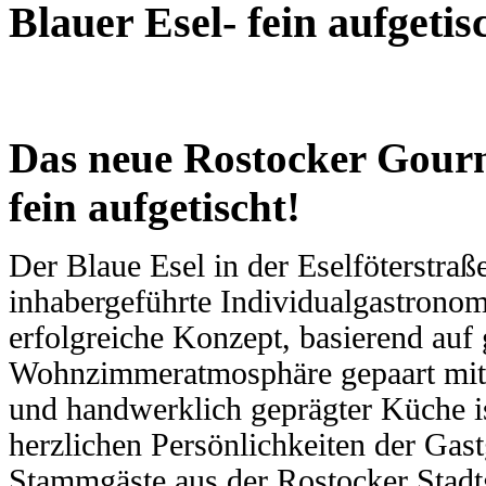
Blauer Esel- fein aufgetis
Das neue Rostocker Gourm
fein aufgetischt!
Nachhaltigkeit ist
mir wichtig.
Der Blaue Esel in der Eselföterstraße
Modernes Kochen mit dem Blick für
Regionalität, Frische und
inhabergeführte Individualgastronom
Wirtschaftlichkeit.
erfolgreiche Konzept, basierend auf 
Wohnzimmeratmosphäre gepaart mit sc
und handwerklich geprägter Küche is
herzlichen Persönlichkeiten der Ga
Stammgäste aus der Rostocker Stadtge