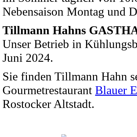
keine sind.
Nebensaison Montag und D
Ein Potpourrie professioneller Rezepte.
Für Liebhaber der einfachen und
regionalen Küche. Nachkochbar,
Tillmann Hahns GASTH
immer mit der besonderen Note.
Unser Betrieb in Kühlungsbo
Juni 2024.
Sie finden Tillmann Hahn s
Gourmetrestaurant
Blauer E
Rostocker Altstadt.