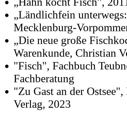
„Hahn kocht Fisch", 201
auch auf.
Unzählige Interviews,
„Ländlichfein unterwegs
Veröffentlichungen in Print- und
Internetmedien zeigen das große
Interesse an anspruchsvoller Küche.
Mecklenburg-Vorpommern
„Die neue große Fischk
Warenkunde, Christian V
"Fisch", Fachbuch Teubne
Fachberatung
Geheimnisse, die
"Zu Gast an der Ostsee",
keine sind.
Ein Potpourri professioneller Rezepte.
Für Liebhaber der einfachen und
Verlag, 2023
regionalen Küche. Nachkochbar, aber
immer mit der besonderen Note.