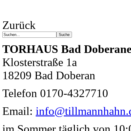
Zurück
Die Suche nach
TORHAUS
Bad Doberane
dem Neuen.
Austausch führt zur Inspiration. Neues
ist das Ergebnis ständigen Probierens.
Klosterstraße 1a
Die Liste unserer Rezepte für jede
Gelegenheit und Geschmack ist lang.
18209 Bad Doberan
Telefon 0170-4327710
Email:
info@tillmannhahn.
im Sommer täglich von 10:0
Geheimnisse, die