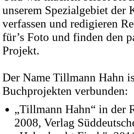
unserem Spezialgebiet der K
verfassen und redigieren Re
für’s Foto und finden den p
Geheimnisse, die
Projekt.
keine sind.
Ein Potpourri professioneller Rezepte.
Für Liebhaber der einfachen und
regionalen Küche. Nachkochbar, aber
immer mit der besonderen Note.
Der Name Tillmann Hahn is
Buchprojekten verbunden:
„Tillmann Hahn“ in der R
2008, Verlag Süddeutsch
Gute Küche fällt