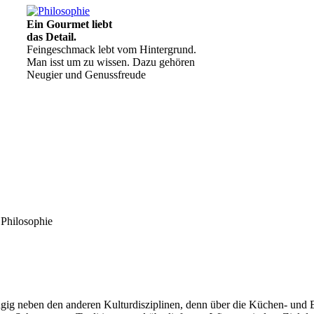
Ein Gourmet liebt
das Detail.
Feingeschmack lebt vom Hintergrund.
Man isst um zu wissen. Dazu gehören
Neugier und Genussfreude
Philosophie
Geheimnisse, die
keine sind.
Ein Potpourri professioneller Rezepte.
Für Liebhaber der einfachen und
regionalen Küche. Nachkochbar, aber
immer mit der besonderen Note.
ig neben den anderen Kulturdisziplinen, denn über die Küchen- und Ess