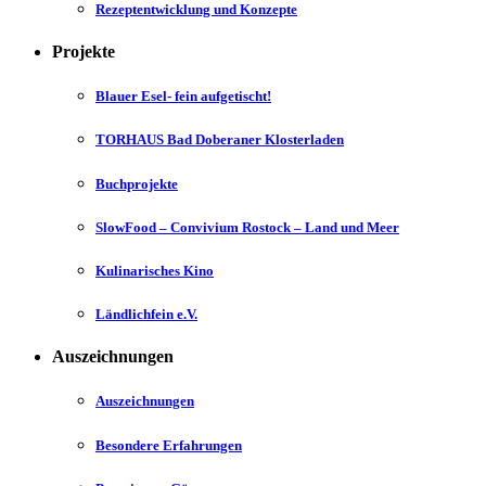
Rezeptentwicklung und Konzepte
Projekte
Blauer Esel- fein aufgetischt!
TORHAUS Bad Doberaner Klosterladen
Buchprojekte
SlowFood – Convivium Rostock – Land und Meer
Kulinarisches Kino
Ländlichfein e.V.
Auszeichnungen
Auszeichnungen
Besondere Erfahrungen