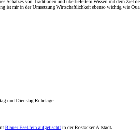
es Schatzes von Traditionen und überliefertem Wissen mit dem Ziel der 
g ist mir in der Umsetzung Wirtschaftlichkeit ebenso wichtig wie Qual
Nachhaltigkeit ist
mir wichtig.
Modernes Kochen mit dem Blick für
Regionalität, Frische und
Wirtschaftlichkeit.
ntag und Dienstag Ruhetage
ant
Blauer Esel-fein aufgetischt!
in der Rostocker Altstadt.