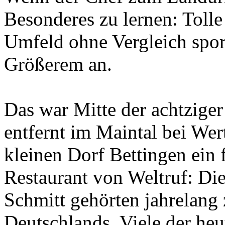
Die Suche nach
Besonderes zu lernen: Tolle
dem Neuen.
Austausch führt zur Inspiration. Neues
ist das Ergebnis ständigen Probierens.
Umfeld ohne Vergleich spo
Die Liste unserer Rezepte für jede
Gelegenheit und Geschmack ist lang.
Größerem an.
Das war Mitte der achtziger
entfernt im Maintal bei We
kleinen Dorf Bettingen ein 
Geheimnisse, die
keine sind.
Restaurant von Weltruf: Di
Ein Potpourrie professioneller Rezepte.
Für Liebhaber der einfachen und
regionalen Küche. Nachkochbar,
Schmitt gehörten jahrelang 
immer mit der besonderen Note.
Deutschlands. Viele der he