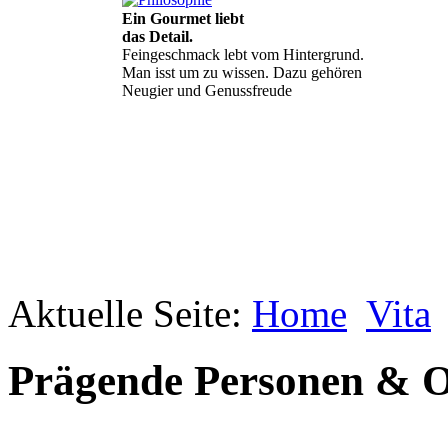
Ein Gourmet liebt
das Detail.
Feingeschmack lebt vom Hintergrund.
Man isst um zu wissen. Dazu gehören
Neugier und Genussfreude
Aktuelle Seite:
Geheimnisse, die
Home
Vita
keine sind.
Ein Potpourri professioneller Rezepte.
Für Liebhaber der einfachen und
Prägende Personen & O
regionalen Küche. Nachkochbar, aber
immer mit der besonderen Note.