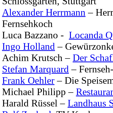
Schlossgarten, Stuttgart
Alexander Herrmann
– Herm
Fernsehkoch
Luca Bazzano -
Locanda Qu
Ingo Holland
– Gewürzonk
Achim Krutsch –
Der Schaf
Stefan Marquard
– Fernseh
Frank Oehler
– Die Speisem
Michael Philipp –
Restauran
Harald Rüssel –
Landhaus S