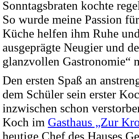
Sonntagsbraten kochte rege
Geheimnisse, die
keine sind.
Ein Potpourri professioneller Rezepte.
So wurde meine Passion für
Für Liebhaber der einfachen und
regionalen Küche. Nachkochbar, aber
Küche helfen ihm Ruhe und
immer mit der besonderen Note.
ausgeprägte Neugier und de
glanzvollen Gastronomie“ 
Den ersten Spaß an anstren
dem Schüler sein erster Koc
Gute Küche fällt
auch auf.
inzwischen schon verstorbe
Unzählige Interviews,
Veröffentlichungen in Print- und
Internetmedien zeigen das große
Koch im
Gasthaus „Zur Kr
Interesse an anspruchsvoller Küche.
heutige Chef des Hauses Ge