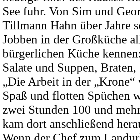
See fuhr. Von Sim und Geor
Tillmann Hahn über Jahre s
Jobben in der Großküche al
Geheimnisse, die
bürgerlichen Küche kennen:
keine sind.
Ein Potpourri professioneller Rezepte.
Salate und Suppen, Braten,
Für Liebhaber der einfachen und
regionalen Küche. Nachkochbar, aber
immer mit der besonderen Note.
„Die Arbeit in der „Krone“ 
Spaß und flotten Spüchen wä
zwei Stunden 100 und mehr G
kam dort anschließend herau
Wenn der Chef zum Landurl