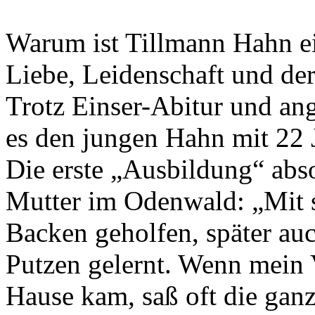
Warum ist Tillmann Hahn e
Liebe, Leidenschaft und der
Trotz Einser-Abitur und 
Nachhaltigkeit ist
es den jungen Hahn mit 22 
mir wichtig.
Modernes Kochen mit dem Blick für
Regionalität, Frische und
Die erste „Ausbildung“ abso
Wirtschaftlichkeit.
Mutter im Odenwald: „Mit s
Backen geholfen, später au
Putzen gelernt. Wenn mein 
Hause kam, saß oft die gan