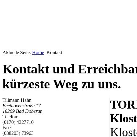
Aktuelle Seite:
Home
Kontakt
Geheimnisse, die
keine sind.
Ein Potpourri professioneller Rezepte.
Kontakt und Erreichbar
Für Liebhaber der einfachen und
regionalen Küche. Nachkochbar, aber
kürzeste Weg zu uns.
immer mit der besonderen Note.
Tillmann Hahn
TOR
Beethovenstraße 17
18209
Bad Doberan
Klos
Telefon:
(0170) 4327710
Fax:
Klost
(038203) 73963