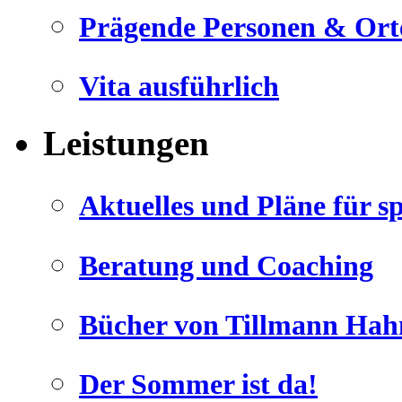
Prägende Personen & Ort
Vita ausführlich
Leistungen
Geheimnisse, die
keine sind.
Ein Potpourrie professioneller Rezepte.
Aktuelles und Pläne für s
Für Liebhaber der einfachen und
regionalen Küche. Nachkochbar,
immer mit der besonderen Note.
Beratung und Coaching
Bücher von Tillmann Hah
Der Sommer ist da!