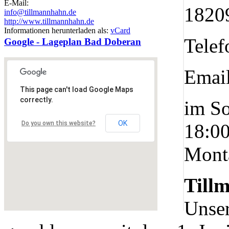
E-Mail:
1820
info@tillmannhahn.de
http://www.tillmannhahn.de
Nachhaltigkeit ist
Informationen herunterladen als:
vCard
mir wichtig.
Tele
Modernes Kochen mit dem Blick für
Google - Lageplan Bad Doberan
Regionalität, Frische und
Wirtschaftlichkeit.
Emai
This page can't load Google Maps
correctly.
im So
OK
Do you own this website?
18:00
Mont
Geheimnisse, die
keine sind.
Till
Ein Potpourri professioneller Rezepte.
Für Liebhaber der einfachen und
Unser
regionalen Küche. Nachkochbar, aber
immer mit der besonderen Note.