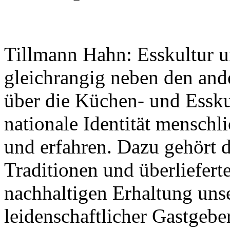
Tillmann Hahn: Esskultur u
gleichrangig neben den and
Nachhaltigkeit ist
über die Küchen- und Esskul
mir wichtig.
Modernes Kochen mit dem Blick für
Regionalität, Frische und
nationale Identität menschl
Wirtschaftlichkeit.
und erfahren. Dazu gehört d
Traditionen und überliefer
nachhaltigen Erhaltung unser
leidenschaftlicher Gastgeb