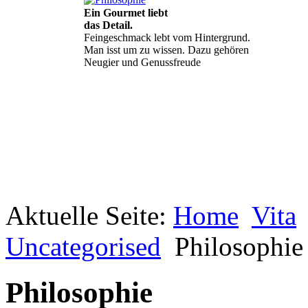
Ein Gourmet liebt
das Detail.
Feingeschmack lebt vom Hintergrund.
Man isst um zu wissen. Dazu gehören
Neugier und Genussfreude
Aktuelle Seite:
Geheimnisse, die
Home
Vita
keine sind.
Ein Potpourri professioneller Rezepte.
Uncategorised
Philosophie
Für Liebhaber der einfachen und
regionalen Küche. Nachkochbar, aber
immer mit der besonderen Note.
Philosophie