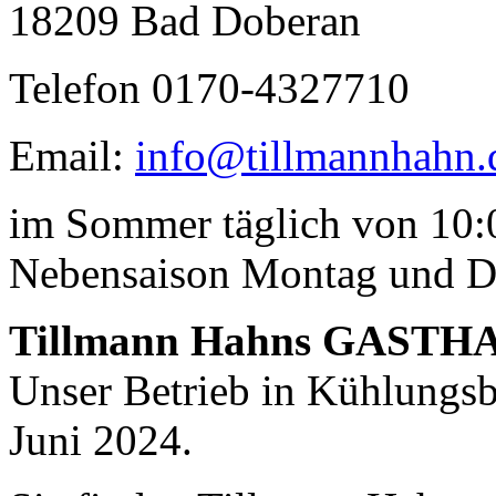
18209 Bad Doberan
Telefon 0170-4327710
Email:
info@tillmannhahn.
Geheimnisse, die
keine sind.
im Sommer täglich von 10:0
Ein Potpourri professioneller Rezepte.
Für Liebhaber der einfachen und
regionalen Küche. Nachkochbar, aber
Nebensaison Montag und D
immer mit der besonderen Note.
Tillmann Hahns GASTH
Unser Betrieb in Kühlungsbo
Juni 2024.