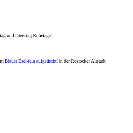
Die Liste unserer Rezepte für jede
Gelegenheit und Geschmack ist lang.
ntag und Dienstag Ruhetage
ant
Blauer Esel-fein aufgetischt!
in der Rostocker Altstadt.
Geheimnisse, die
keine sind.
Ein Potpourrie professioneller Rezepte.
Für Liebhaber der einfachen und
regionalen Küche. Nachkochbar,
immer mit der besonderen Note.