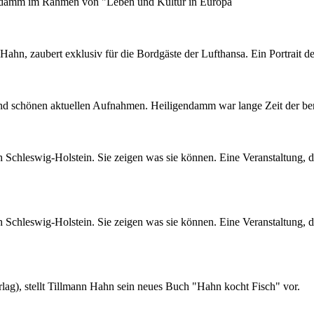
endamm im Rahmen von "Leben und Kultur in Europa
, zaubert exklusiv für die Bordgäste der Lufthansa. Ein Portrait de
Nachhaltigkeit ist
mir wichtig.
Modernes Kochen mit dem Blick für
 und schönen aktuellen Aufnahmen. Heiligendamm war lange Zeit der be
Regionalität, Frische und
Wirtschaftlichkeit.
chleswig-Holstein. Sie zeigen was sie können. Eine Veranstaltung, di
chleswig-Holstein. Sie zeigen was sie können. Eine Veranstaltung, di
Geheimnisse, die
keine sind.
lag), stellt Tillmann Hahn sein neues Buch "Hahn kocht Fisch" vor.
Ein Potpourri professioneller Rezepte.
Für Liebhaber der einfachen und