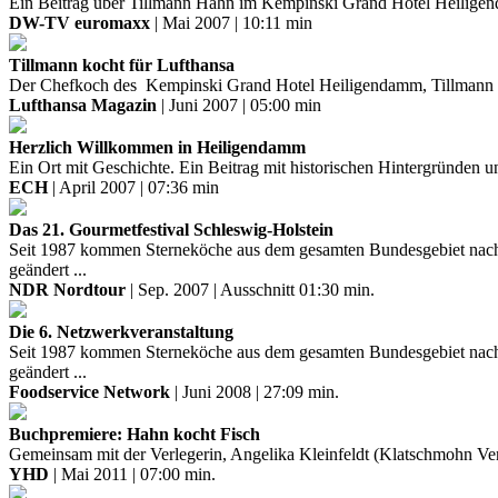
Ein Beitrag über Tillmann Hahn im Kempinski Grand Hotel Heilig
DW-TV euromaxx
| Mai 2007 | 10:11 min
Tillmann kocht für Lufthansa
Der Chefkoch des Kempinski Grand Hotel Heiligendamm, Tillmann Hahn
Lufthansa Magazin
| Juni 2007 | 05:00 min
Herzlich Willkommen in Heiligendamm
Ein Ort mit Geschichte. Ein Beitrag mit historischen Hintergründen
ECH
| April 2007 | 07:36 min
Das 21. Gourmetfestival Schleswig-Holstein
Seit 1987 kommen Sterneköche aus dem gesamten Bundesgebiet nach S
geändert ...
NDR Nordtour
| Sep. 2007 | Ausschnitt 01:30 min.
Die 6. Netzwerkveranstaltung
Seit 1987 kommen Sterneköche aus dem gesamten Bundesgebiet nach S
geändert ...
Foodservice Network
| Juni 2008 | 27:09 min.
Buchpremiere: Hahn kocht Fisch
Gemeinsam mit der Verlegerin, Angelika Kleinfeldt (Klatschmohn Ver
YHD
| Mai 2011 | 07:00 min.