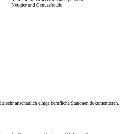
Neugier und Genussfreude
Geheimnisse, die
keine sind.
Ein Potpourri professioneller Rezepte.
Für Liebhaber der einfachen und
regionalen Küche. Nachkochbar, aber
immer mit der besonderen Note.
die sehr anschaulich einige berufliche Stationen dokumentieren.