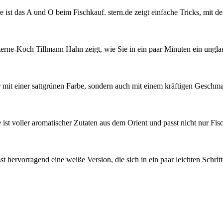
 ist das A und O beim Fischkauf. stern.de zeigt einfache Tricks, mit de
Geheimnisse, die
terne-Koch Tillmann Hahn zeigt, wie Sie in ein paar Minuten ein unglau
keine sind.
Ein Potpourri professioneller Rezepte.
Für Liebhaber der einfachen und
regionalen Küche. Nachkochbar, aber
r mit einer sattgrünen Farbe, sondern auch mit einem kräftigen Geschm
immer mit der besonderen Note.
 voller aromatischer Zutaten aus dem Orient und passt nicht nur Fisc
hervorragend eine weiße Version, die sich in ein paar leichten Schritten
Die Suche nach
dem Neuen.
Austausch führt zur Inspiration. Neues
ist das Ergebnis ständigen Probierens.