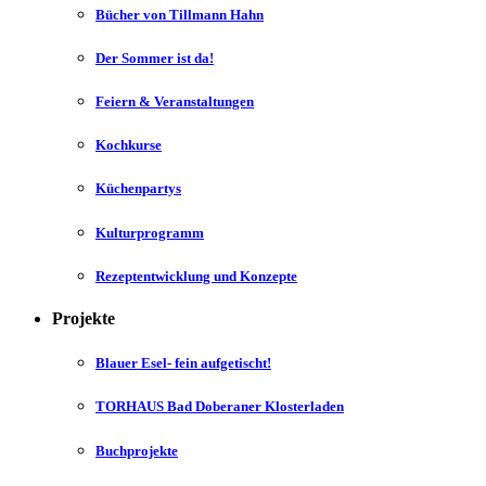
Bücher von Tillmann Hahn
Der Sommer ist da!
Feiern & Veranstaltungen
Kochkurse
Küchenpartys
Kulturprogramm
Rezeptentwicklung und Konzepte
Projekte
Blauer Esel- fein aufgetischt!
TORHAUS Bad Doberaner Klosterladen
Buchprojekte