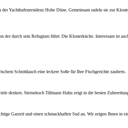
regionalen Küche. Nachkochbar, aber
immer mit der besonderen Note.
n in der Yachthafenresidenz Hohe Düne. Gemeinsam radeln sie zur Klos
n der durch sein Refugium führt: Die Klosterküche. Interessant ist auc
Gute Küche fällt
auch auf.
schem Schnittlauch eine leckere Soße für Ihre Fischgerichte zaubern.
Unzählige Interviews,
Veröffentlichungen in Print- und
Internetmedien zeigen das große
Interesse an anspruchsvoller Küche.
s viele denken. Sternekoch Tillmann Hahn zeigt in die besten Zubereitu
ichtige Garzeit und einen schmackhaften Sud an. Wir zeigen Ihnen in einf