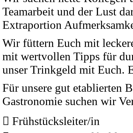
auch auf.
Teamarbeit und der Lust dar
Unzählige Interviews,
Veröffentlichungen in Print- und
Internetmedien zeigen das große
Extraportion Aufmerksamkei
Interesse an anspruchsvoller Küche.
Wir füttern Euch mit lecke
mit wertvollen Tipps für du
unser Trinkgeld mit Euch. 
Für unsere gut etablierten 
Geheimnisse, die
keine sind.
Gastronomie suchen wir Ver
Ein Potpourri professioneller Rezepte.
Für Liebhaber der einfachen und
regionalen Küche. Nachkochbar, aber
immer mit der besonderen Note.
 Frühstücksleiter/in