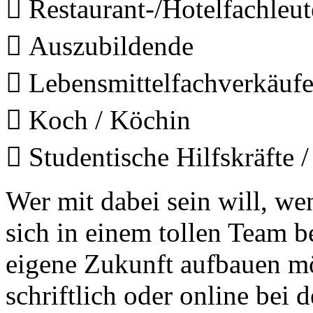
 Restaurant-/Hotelfachleut
 Auszubildende
 Lebensmittelfachverkäufe
Die Suche nach
 Koch / Köchin
dem Neuen.
Austausch führt zur Inspiration. Neues
ist das Ergebnis ständigen Probierens.
 Studentische Hilfskräfte /
Die Liste unserer Rezepte für jede
Gelegenheit und Geschmack ist lang.
Wer mit dabei sein will, we
sich in einem tollen Team b
eigene Zukunft aufbauen möc
schriftlich oder online bei
Geheimnisse, die