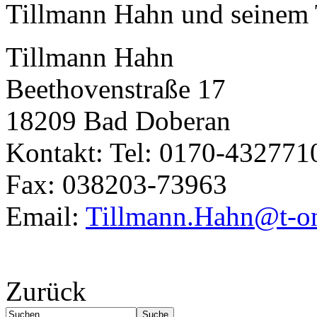
Tillmann Hahn und seinem 
keine sind.
Ein Potpourrie professioneller Rezepte.
Für Liebhaber der einfachen und
Tillmann Hahn
regionalen Küche. Nachkochbar,
immer mit der besonderen Note.
Beethovenstraße 17
18209 Bad Doberan
Kontakt: Tel: 0170-432771
Fax: 038203-73963
Email:
Tillmann.Hahn@t-on
Zurück