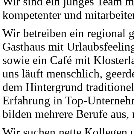
Wir sind ein junges Team m
kompetenter und mitarbeite
Wir betreiben ein regional g
Geheimnisse, die
Gasthaus mit Urlaubsfeeling
keine sind.
Ein Potpourri professioneller Rezepte.
sowie ein Café mit Klosterl
Für Liebhaber der einfachen und
regionalen Küche. Nachkochbar, aber
immer mit der besonderen Note.
uns läuft menschlich, geerd
dem Hintergrund traditione
Erfahrung in Top-Unterneh
bilden mehrere Berufe aus, 
Wir suchen nette Kollegen 
Gute Küche fällt