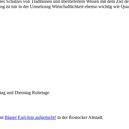
es Schatzes von Traditionen und überliefertem Wissen mit dem Ziel der 
g ist mir in der Umsetzung Wirtschaftlichkeit ebenso wichtig wie Qual
Nachhaltigkeit ist
mir wichtig.
Modernes Kochen mit dem Blick für
Regionalität, Frische und
Wirtschaftlichkeit.
ntag und Dienstag Ruhetage
ant
Blauer Esel-fein aufgetischt!
in der Rostocker Altstadt.