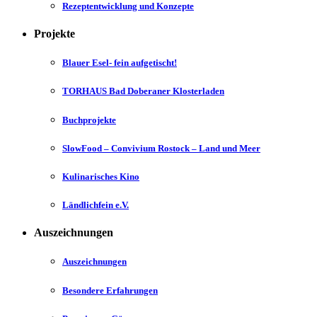
Rezeptentwicklung und Konzepte
Projekte
Blauer Esel- fein aufgetischt!
TORHAUS Bad Doberaner Klosterladen
Buchprojekte
SlowFood – Convivium Rostock – Land und Meer
Kulinarisches Kino
Ländlichfein e.V.
Auszeichnungen
Auszeichnungen
Besondere Erfahrungen