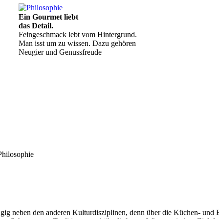
Ein Gourmet liebt
das Detail.
Feingeschmack lebt vom Hintergrund.
Man isst um zu wissen. Dazu gehören
Neugier und Genussfreude
Philosophie
Geheimnisse, die
keine sind.
Ein Potpourri professioneller Rezepte.
Für Liebhaber der einfachen und
regionalen Küche. Nachkochbar, aber
immer mit der besonderen Note.
ig neben den anderen Kulturdisziplinen, denn über die Küchen- und Ess