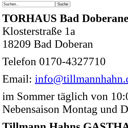
auch auf.
Unzählige Interviews,
Veröffentlichungen in Print- und
TORHAUS
Bad Doberane
Internetmedien zeigen das große
Interesse an anspruchsvoller Küche.
Klosterstraße 1a
18209 Bad Doberan
Telefon 0170-4327710
Email:
info@tillmannhahn.
Geheimnisse, die
keine sind.
im Sommer täglich von 10:0
Ein Potpourri professioneller Rezepte.
Für Liebhaber der einfachen und
regionalen Küche. Nachkochbar, aber
Nebensaison Montag und D
immer mit der besonderen Note.
Tillmann Hahns GASTH