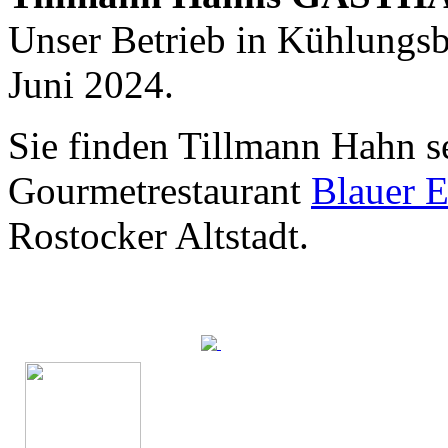
Unser Betrieb in Kühlungsbo
Juni 2024.
Sie finden Tillmann Hahn s
Die Suche nach
dem Neuen.
Gourmetrestaurant
Blauer E
Austausch führt zur Inspiration. Neues
ist das Ergebnis ständigen Probierens.
Die Liste unserer Rezepte für jede
Rostocker Altstadt.
Gelegenheit und Geschmack ist lang.
Geheimnisse, die