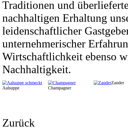
Traditionen und überliefer
nachhaltigen Erhaltung unser
leidenschaftlicher Gastgeb
unternehmerischer Erfahrun
Geheimnisse, die
keine sind.
Ein Potpourri professioneller Rezepte.
Wirtschaftlichkeit ebenso w
Für Liebhaber der einfachen und
regionalen Küche. Nachkochbar, aber
Nachhaltigkeit.
immer mit der besonderen Note.
Zander
Aalsuppe
Champagner
Zurück
Gute Küche fällt