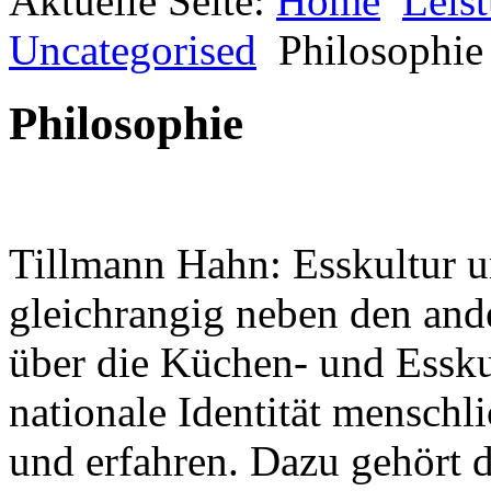
Aktuelle Seite:
Home
Leis
keine sind.
Ein Potpourri professioneller Rezepte.
Uncategorised
Philosophie
Für Liebhaber der einfachen und
regionalen Küche. Nachkochbar, aber
immer mit der besonderen Note.
Philosophie
Tillmann Hahn: Esskultur u
gleichrangig neben den and
Nachhaltigkeit ist
über die Küchen- und Esskul
mir wichtig.
Modernes Kochen mit dem Blick für
Regionalität, Frische und
nationale Identität menschl
Wirtschaftlichkeit.
und erfahren. Dazu gehört d