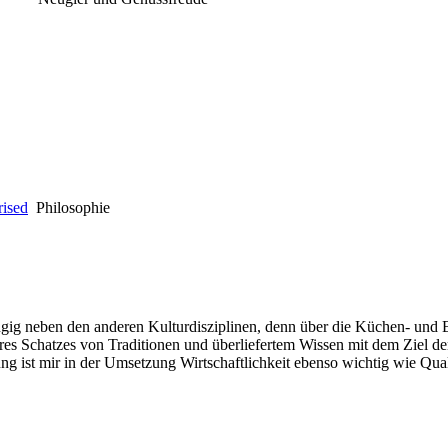
ised
Philosophie
Geheimnisse, die
keine sind.
Ein Potpourri professioneller Rezepte.
Für Liebhaber der einfachen und
regionalen Küche. Nachkochbar, aber
immer mit der besonderen Note.
ig neben den anderen Kulturdisziplinen, denn über die Küchen- und Ess
es Schatzes von Traditionen und überliefertem Wissen mit dem Ziel der 
g ist mir in der Umsetzung Wirtschaftlichkeit ebenso wichtig wie Qual