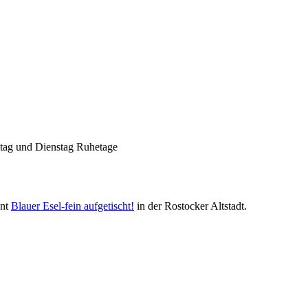
Nachhaltigkeit ist
mir wichtig.
Modernes Kochen mit dem Blick für
Regionalität, Frische und
Wirtschaftlichkeit.
ntag und Dienstag Ruhetage
ant
Blauer Esel-fein aufgetischt!
in der Rostocker Altstadt.
Geheimnisse, die
keine sind.
Ein Potpourri professioneller Rezepte.
Für Liebhaber der einfachen und
regionalen Küche. Nachkochbar, aber