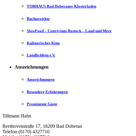
TORHAUS Bad Doberaner Klosterladen
Buchprojekte
SlowFood – Convivium Rostock – Land und Meer
Kulinarisches Kino
Ländlichfein e.V.
Auszeichnungen
Auszeichnungen
Besondere Erfahrungen
Prominente Gäste
Tillmann Hahn
Beethovenstraße 17
,
18209
Bad Doberan
Telefon:
(0170) 4327710