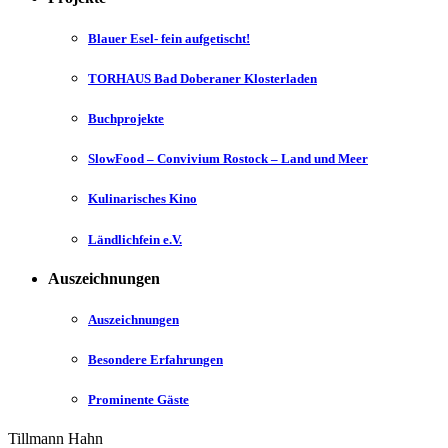
Blauer Esel- fein aufgetischt!
TORHAUS Bad Doberaner Klosterladen
Buchprojekte
SlowFood – Convivium Rostock – Land und Meer
Kulinarisches Kino
Ländlichfein e.V.
Auszeichnungen
Auszeichnungen
Besondere Erfahrungen
Prominente Gäste
Tillmann Hahn