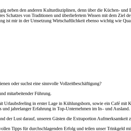
ig neben den anderen Kulturdisziplinen, denn über die Küchen- und Ess
es Schatzes von Traditionen und überliefertem Wissen mit dem Ziel der 
g ist mir in der Umsetzung Wirtschaftlichkeit ebenso wichtig wie Qual
Gute Küche fällt
auch auf.
Unzählige Interviews,
Veröffentlichungen in Print- und
Internetmedien zeigen das große
Interesse an anspruchsvoller Küche.
enen oder suchst eine sinnvolle Vollzeitbeschäftigung?
und mitarbeitender Führung.
 mit Urlaubsfeeling in erster Lage in Kühlungsborn, sowie ein Café mit 
 und jahrelanger Erfahrung in Top-Unternehmen im In– und Ausland. W
nd der Lust darauf, unseren Gästen die Extraportion Aufmerksamkeit zu
ollen Tipps für durchschlagenden Erfolg und teilen unser Trinkgeld m