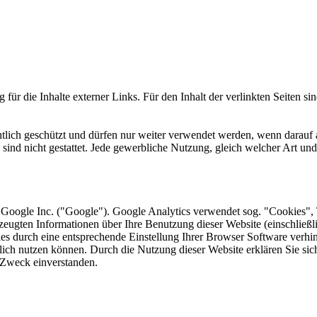
Nachhaltigkeit ist
mir wichtig.
Modernes Kochen mit dem Blick für
Regionalität, Frische und
Wirtschaftlichkeit.
 für die Inhalte externer Links. Für den Inhalt der verlinkten Seiten si
chtlich geschützt und dürfen nur weiter verwendet werden, wenn darauf
sind nicht gestattet. Jede gewerbliche Nutzung, gleich welcher Art un
 Google Inc. ("Google"). Google Analytics verwendet sog. "Cookies", 
zeugten Informationen über Ihre Benutzung dieser Website (einschließ
Geheimnisse, die
kies durch eine entsprechende Einstellung Ihrer Browser Software verhin
keine sind.
lich nutzen können. Durch die Nutzung dieser Website erklären Sie si
Ein Potpourri professioneller Rezepte.
 Zweck einverstanden.
Für Liebhaber der einfachen und
regionalen Küche. Nachkochbar, aber
immer mit der besonderen Note.