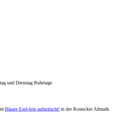
Geheimnisse, die
keine sind.
Ein Potpourri professioneller Rezepte.
Für Liebhaber der einfachen und
regionalen Küche. Nachkochbar, aber
immer mit der besonderen Note.
ntag und Dienstag Ruhetage
Die Suche nach
dem Neuen.
ant
Blauer Esel-fein aufgetischt!
in der Rostocker Altstadt.
Austausch führt zur Inspiration. Neues
ist das Ergebnis ständigen Probierens.
Die Liste unserer Rezepte für jede
Gelegenheit und Geschmack ist lang.