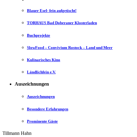
Blauer Esel- fein aufgetischt!
TORHAUS Bad Doberaner Klosterladen
Buchprojekte
SlowFood – Convivium Rostock – Land und Meer
Kulinarisches Kino
Ländlichfein e.V.
Auszeichnungen
Auszeichnungen
Besondere Erfahrungen
Prominente Gäste
Tillmann Hahn