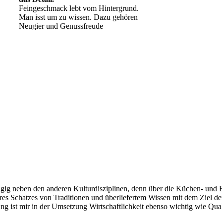
Feingeschmack lebt vom Hintergrund.
Man isst um zu wissen. Dazu gehören
Neugier und Genussfreude
Geheimnisse, die
keine sind.
Ein Potpourri professioneller Rezepte.
Für Liebhaber der einfachen und
regionalen Küche. Nachkochbar, aber
immer mit der besonderen Note.
ig neben den anderen Kulturdisziplinen, denn über die Küchen- und Ess
es Schatzes von Traditionen und überliefertem Wissen mit dem Ziel der 
g ist mir in der Umsetzung Wirtschaftlichkeit ebenso wichtig wie Qual