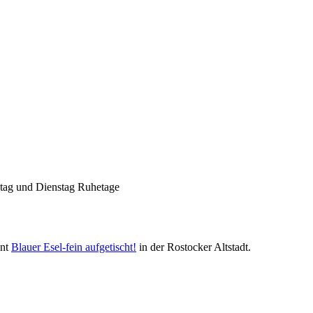
Nachhaltigkeit ist
mir wichtig.
Modernes Kochen mit dem Blick für
Regionalität, Frische und
Wirtschaftlichkeit.
ntag und Dienstag Ruhetage
ant
Blauer Esel-fein aufgetischt!
in der Rostocker Altstadt.
Geheimnisse, die
keine sind.