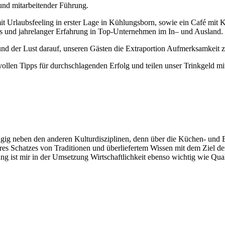
und mitarbeitender Führung.
 mit Urlaubsfeeling in erster Lage in Kühlungsborn, sowie ein Café mit 
 und jahrelanger Erfahrung in Top-Unternehmen im In– und Ausland. W
nd der Lust darauf, unseren Gästen die Extraportion Aufmerksamkeit zu
ollen Tipps für durchschlagenden Erfolg und teilen unser Trinkgeld m
Nachhaltigkeit ist
mir wichtig.
Modernes Kochen mit dem Blick für
Regionalität, Frische und
Wirtschaftlichkeit.
ig neben den anderen Kulturdisziplinen, denn über die Küchen- und Ess
es Schatzes von Traditionen und überliefertem Wissen mit dem Ziel der 
g ist mir in der Umsetzung Wirtschaftlichkeit ebenso wichtig wie Qual
Geheimnisse, die
keine sind.