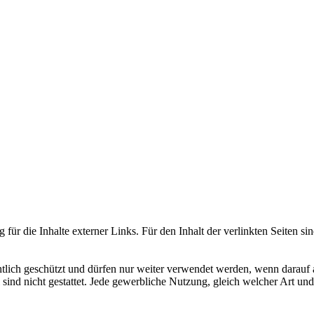
Ein Potpourri professioneller Rezepte.
Für Liebhaber der einfachen und
regionalen Küche. Nachkochbar, aber
immer mit der besonderen Note.
Gute Küche fällt
auch auf.
Unzählige Interviews,
Veröffentlichungen in Print- und
 für die Inhalte externer Links. Für den Inhalt der verlinkten Seiten si
Internetmedien zeigen das große
Interesse an anspruchsvoller Küche.
chtlich geschützt und dürfen nur weiter verwendet werden, wenn darauf
sind nicht gestattet. Jede gewerbliche Nutzung, gleich welcher Art un