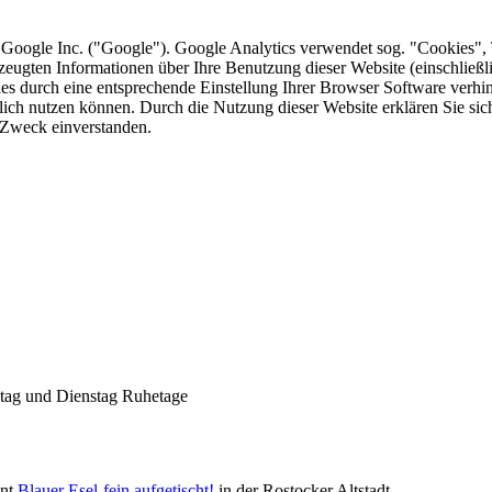
 Google Inc. ("Google"). Google Analytics verwendet sog. "Cookies", 
zeugten Informationen über Ihre Benutzung dieser Website (einschließ
kies durch eine entsprechende Einstellung Ihrer Browser Software verhin
lich nutzen können. Durch die Nutzung dieser Website erklären Sie si
 Zweck einverstanden.
Geheimnisse, die
keine sind.
Ein Potpourri professioneller Rezepte.
Für Liebhaber der einfachen und
regionalen Küche. Nachkochbar, aber
immer mit der besonderen Note.
ntag und Dienstag Ruhetage
Die Suche nach
dem Neuen.
ant
Blauer Esel-fein aufgetischt!
in der Rostocker Altstadt.