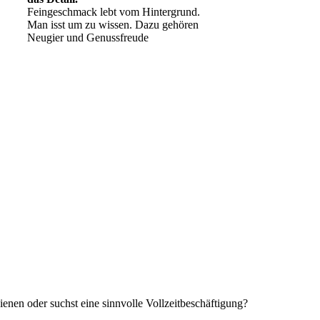
Feingeschmack lebt vom Hintergrund.
Man isst um zu wissen. Dazu gehören
Neugier und Genussfreude
Geheimnisse, die
keine sind.
Ein Potpourri professioneller Rezepte.
Für Liebhaber der einfachen und
regionalen Küche. Nachkochbar, aber
immer mit der besonderen Note.
enen oder suchst eine sinnvolle Vollzeitbeschäftigung?