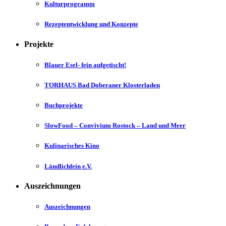
Kulturprogramm
Rezeptentwicklung und Konzepte
Projekte
Blauer Esel- fein aufgetischt!
TORHAUS Bad Doberaner Klosterladen
Buchprojekte
SlowFood – Convivium Rostock – Land und Meer
Kulinarisches Kino
Ländlichfein e.V.
Auszeichnungen
Auszeichnungen